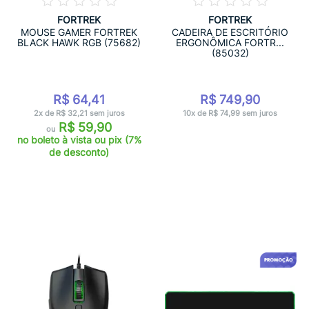
FORTREK
FORTREK
MOUSE GAMER FORTREK
CADEIRA DE ESCRITÓRIO
BLACK HAWK RGB (75682)
ERGONÔMICA FORTR...
(85032)
R$ 64,41
R$ 749,90
2x de R$ 32,21 sem juros
10x de R$ 74,99 sem juros
R$ 59,90
ou
no boleto à vista ou pix (7%
de desconto)