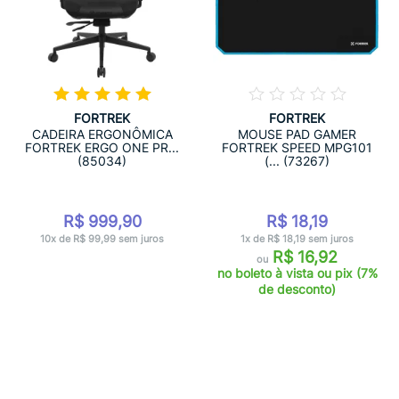
FORTREK
FORTREK
CADEIRA ERGONÔMICA
MOUSE PAD GAMER
FORTREK ERGO ONE PR...
FORTREK SPEED MPG101
(85034)
(... (73267)
R$ 999,90
R$ 18,19
10x de R$ 99,99 sem juros
1x de R$ 18,19 sem juros
R$ 16,92
ou
no boleto à vista ou pix (7%
de desconto)