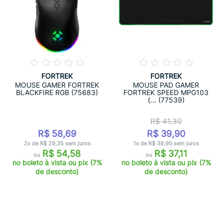
FORTREK
FORTREK
MOUSE GAMER FORTREK
MOUSE PAD GAMER
BLACKFIRE RGB (75683)
FORTREK SPEED MPG103
(... (77539)
R$ 41,30
R$ 58,69
R$ 39,90
2x de R$ 29,35 sem juros
1x de R$ 39,90 sem juros
R$ 54,58
R$ 37,11
ou
ou
no boleto à vista ou pix (7%
no boleto à vista ou pix (7%
de desconto)
de desconto)