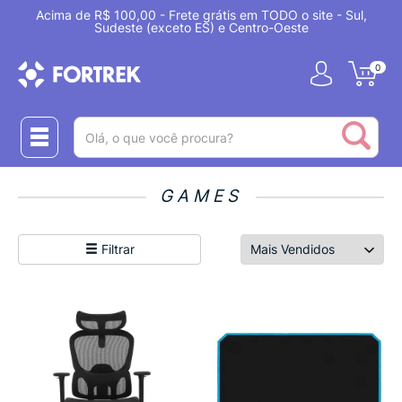
Acima de R$ 100,00 - Frete grátis em TODO o site - Sul,
Sudeste (exceto ES) e Centro-Oeste
0
(pesquisar)
GAMES
Filtrar