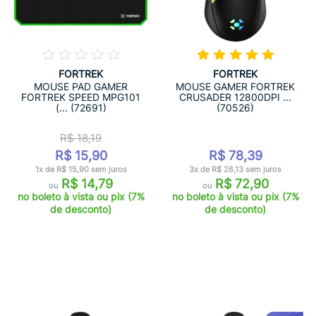
FORTREK
FORTREK
MOUSE PAD GAMER
MOUSE GAMER FORTREK
FORTREK SPEED MPG101
CRUSADER 12800DPI ...
(... (72691)
(70526)
R$ 18,19
R$ 15,90
R$ 78,39
1x de R$ 15,90 sem juros
3x de R$ 26,13 sem juros
R$ 14,79
R$ 72,90
ou
ou
no boleto à vista ou pix (7%
no boleto à vista ou pix (7%
de desconto)
de desconto)