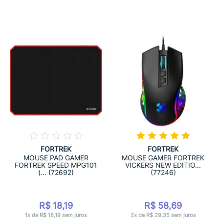
FORTREK
FORTREK
MOUSE PAD GAMER
MOUSE GAMER FORTREK
FORTREK SPEED MPG101
VICKERS NEW EDITIO...
(... (72692)
(77246)
R$ 18,19
R$ 58,69
1x de R$ 18,19 sem juros
2x de R$ 29,35 sem juros