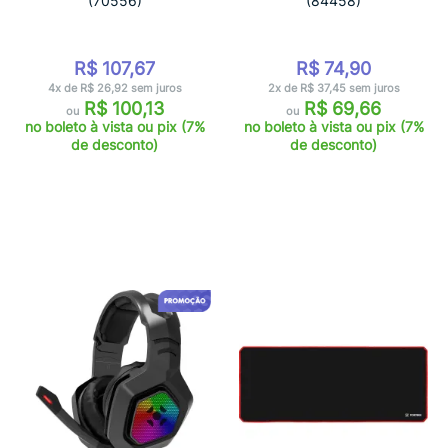
(70556)
(84458)
R$ 107,67
R$ 74,90
4x de R$ 26,92 sem juros
2x de R$ 37,45 sem juros
R$ 100,13
R$ 69,66
ou
ou
no boleto à vista ou pix (7%
no boleto à vista ou pix (7%
de desconto)
de desconto)