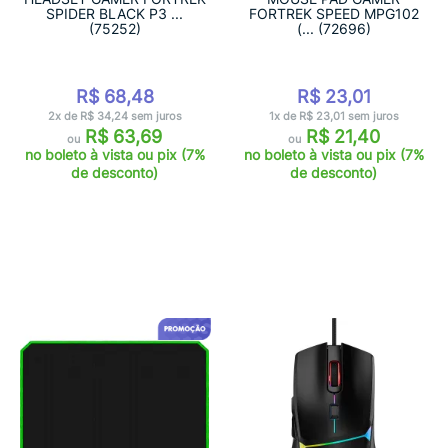
SPIDER BLACK P3 ...
FORTREK SPEED MPG102
(75252)
(... (72696)
R$ 68,48
R$ 23,01
2x de R$ 34,24 sem juros
1x de R$ 23,01 sem juros
R$ 63,69
R$ 21,40
ou
ou
no boleto à vista ou pix (7%
no boleto à vista ou pix (7%
de desconto)
de desconto)