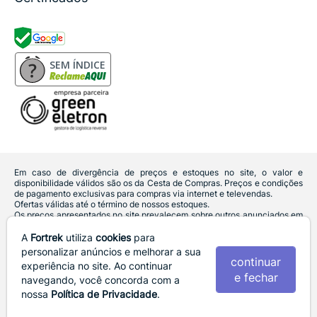
SEM ÍNDICE
Em caso de divergência de preços e estoques no site, o valor e
disponibilidade válidos são os da Cesta de Compras. Preços e condições
de pagamento exclusivas para compras via internet e televendas.
Ofertas válidas até o término de nossos estoques.
Os preços apresentados no site prevalecem sobre outros anunciados em
qualquer outro meio de comunicação ou sites de buscas. Código de
Defesa do Consumidor:
Lei nº 8.078.
A
Fortrek
utiliza
cookies
para
Vendas sujeitas à confirmação de dados e análises de crédito e risco.
personalizar anúncios e melhorar a sua
continuar
experiência no site. Ao continuar
Razão Social: Hayamax Distribuidora de Produtos Eletrônicos Ltda -
e fechar
CNPJ: 01.725.627/0007-68 - Endereço: R. João Marques de Nobrega,
navegando, você concorda com a
300 - Fundos lado esquerdo, Sala B - Gleba Ibiporã - CEP: 86206-240 -
nossa
Política de Privacidade
.
Ibiporã / PR
Fortrek. 2022 - 2026 - Todos os direitos reservados. - Fotos e Logotipos