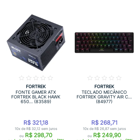
FORTREK
FORTREK
FONTE GAMER ATX
TECLADO MECÂNICO
FORTREK BLACK HAWK
FORTREK GRAVITY AIR C...
650... (83589)
(84977)
R$ 321,18
R$ 268,71
10x de R$ 32,12 sem juros
10x de R$ 26,87 sem juros
R$ 298,70
R$ 249,90
ou
ou