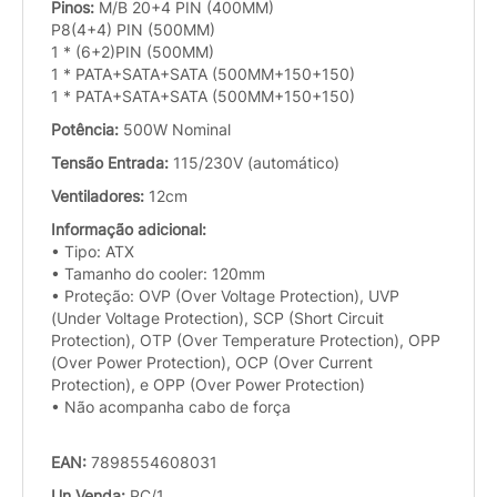
Pinos:
M/B 20+4 PIN (400MM)
P8(4+4) PIN (500MM)
1 * (6+2)PIN (500MM)
1 * PATA+SATA+SATA (500MM+150+150)
1 * PATA+SATA+SATA (500MM+150+150)
Potência:
500W Nominal
Tensão Entrada:
115/230V (automático)
Ventiladores:
12cm
Informação adicional:
• Tipo: ATX
• Tamanho do cooler: 120mm
• Proteção: OVP (Over Voltage Protection), UVP
(Under Voltage Protection), SCP (Short Circuit
Protection), OTP (Over Temperature Protection), OPP
(Over Power Protection), OCP (Over Current
Protection), e OPP (Over Power Protection)
• Não acompanha cabo de força
EAN:
7898554608031
Un.Venda:
PC/1