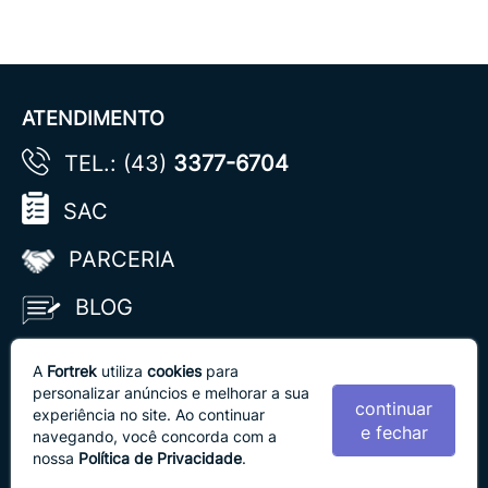
ATENDIMENTO
TEL.: (43)
3377-6704
SAC
PARCERIA
BLOG
A
Fortrek
utiliza
cookies
para
REDES SOCIAIS
personalizar anúncios e melhorar a sua
continuar
experiência no site. Ao continuar
Acompanhe nossas redes sociais:
e fechar
navegando, você concorda com a
nossa
Política de Privacidade
.