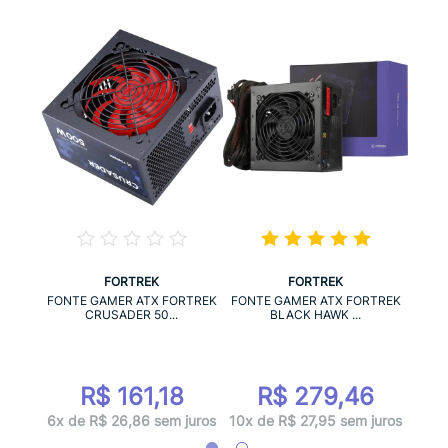
FORTREK
FORTREK
RTREK
FONT
FONTE GAMER ATX FORTREK
FONTE GAMER ATX FORTREK
CRUSADER 50...
BLACK HAWK ...
8
R$ 161,18
R$ 279,46
juros
9x d
6x de R$ 26,86 sem juros
10x de R$ 27,95 sem juros