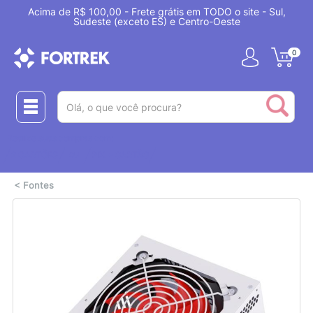
Acima de R$ 100,00 - Frete grátis em TODO o site - Sul,
Sudeste (exceto ES) e Centro-Oeste
0
(pesquisar)
Realize suas compras com:
ou
2 CARTÕES
PIX + CARTÃO
<
Fontes