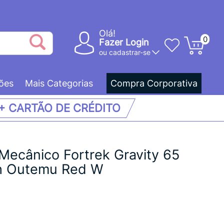
Olá!
0
Fazer Login
ou
cadastrar-se
ões
Mais Categorias
Compra Corporativa
 + CARTÃO DE CRÉDITO
Mecânico Fortrek Gravity 65
h Outemu Red W