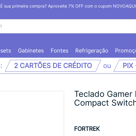
É sua primeira compra? Aproveite 7% OFF com o cupom NOVOAQUI
sets
Gabinetes
Fontes
Refrigeração
Promoç
m:
2 CARTÕES DE CRÉDITO
ou
PIX
Teclado Gamer 
Compact Switc
FORTREK