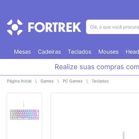
(pesquisar)
Mesas
Cadeiras
Teclados
Mouses
Head
Realize suas compras co
Página Inicial
\
Games
\
PC Games
\
Teclados