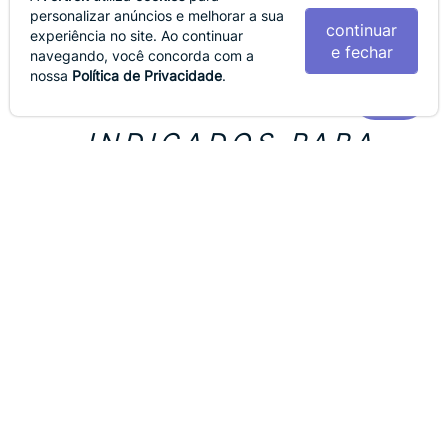
personalizar anúncios e melhorar a sua
Seja o primeiro a avaliar! :)
continuar
experiência no site. Ao continuar
e fechar
navegando, você concorda com a
(
0
)
nossa
Política de Privacidade
.
INDICADOS PARA
VOCÊ
ATENDIMENTO
TEL.: (43)
3377-6704
SAC