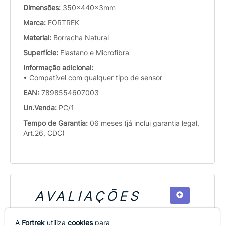
Dimensões:
350x440x3mm
Marca:
FORTREK
Material:
Borracha Natural
Superfície:
Elastano e Microfibra
Informação adicional:
• Compatível com qualquer tipo de sensor
EAN:
7898554607003
Un.Venda:
PC/1
Tempo de Garantia:
06 meses (já inclui garantia legal,
Art.26, CDC)
AVALIAÇÕES
Este produto ainda não possui avaliações
A
Fortrek
utiliza
cookies
para