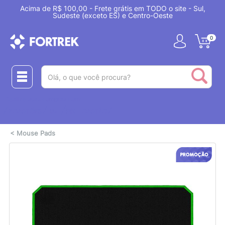
Acima de R$ 100,00 - Frete grátis em TODO o site - Sul,
Sudeste (exceto ES) e Centro-Oeste
0
(pesquisar)
Realize suas compras com:
ou
2 CARTÕES
PIX + CARTÃO
<
Mouse Pads