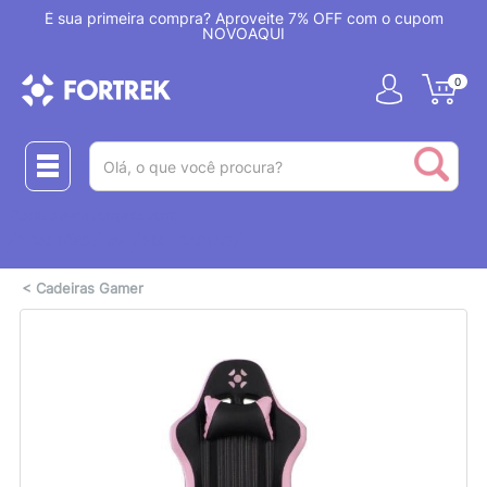
!
É sua primeira compra? Aproveite 7% OFF com o cupom
NOVOAQUI
0
(pesquisar)
Realize suas compras com:
ou
2 CARTÕES
PIX + CARTÃO
<
Cadeiras Gamer