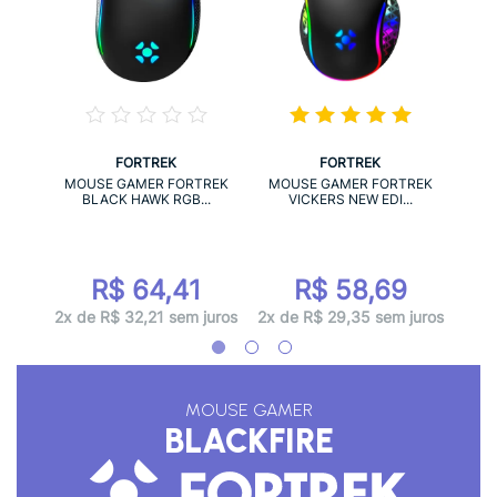
FORTREK
FORTREK
 DOCK
MO
MOUSE GAMER FORTREK
MOUSE GAMER FORTREK
C
BLACK HAWK RGB...
VICKERS NEW EDI...
8
R$ 64,41
R$ 58,69
juros
3x d
2x de R$ 32,21 sem juros
2x de R$ 29,35 sem juros