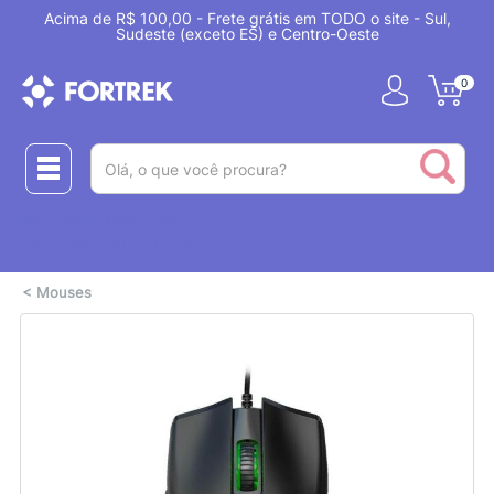
Acima de R$ 100,00 - Frete grátis em TODO o site - Sul,
Sudeste (exceto ES) e Centro-Oeste
0
(pesquisar)
Realize suas compras com:
ou
2 CARTÕES
PIX + CARTÃO
<
Mouses