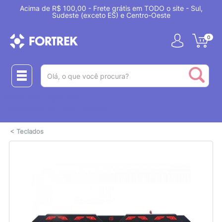
Acima de R$ 100,00 - Frete grátis em TODO o site - Sul,
Sudeste (exceto ES) e Centro-Oeste
0
(pesquisar)
Realize suas compras com:
ou
2 CARTÕES
PIX + CARTÃO
<
Teclados