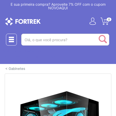
!
É sua primeira compra? Aproveite 7% OFF com o cupom
NOVOAQUI
0
(pesquisar)
Realize suas compras com:
ou
2 CARTÕES
PIX + CARTÃO
<
Gabinetes