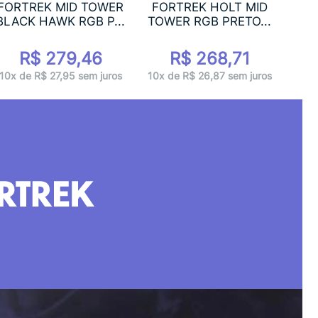
F
FORTREK MID TOWER
FORTREK HOLT MID
BRAN
BLACK HAWK RGB P...
TOWER RGB PRETO...
R$ 279,46
R$ 268,71
9x 
10x de R$ 27,95 sem juros
10x de R$ 26,87 sem juros