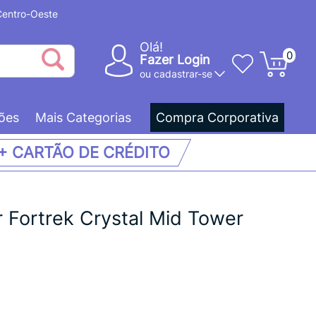
 Centro-Oeste
Olá!
0
Fazer Login
ou
cadastrar-se
ões
Mais Categorias
Compra Corporativa
 + CARTÃO DE CRÉDITO
 Fortrek Crystal Mid Tower