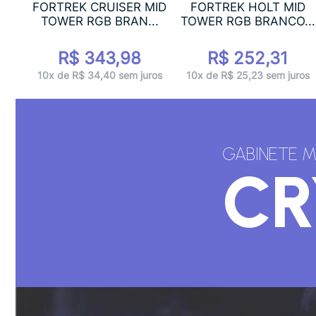
Y
FORTREK CRUISER MID
FORTREK HOLT MID
R...
TOWER RGB BRAN...
TOWER RGB BRANCO...
R$ 343,98
R$ 252,31
ros
10x de R$ 34,40 sem juros
10x de R$ 25,23 sem juros