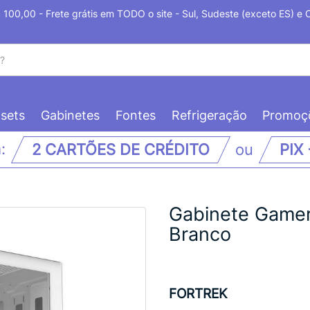
100,00 - Frete grátis em TODO o site - Sul, Sudeste (exceto ES) e
sets
Gabinetes
Fontes
Refrigeração
Promoç
m:
2 CARTÕES DE CRÉDITO
ou
PIX
Gabinete Gamer
Branco
FORTREK