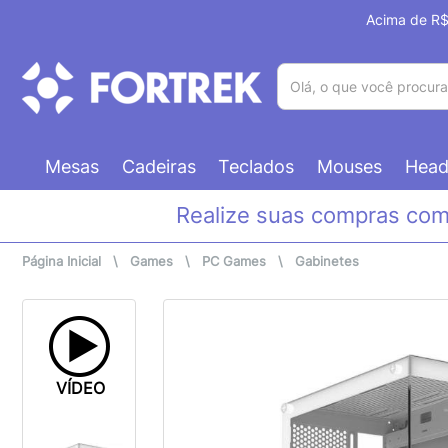
Acima de R$ 
(pesquisar)
Mesas
Cadeiras
Teclados
Mouses
Head
Realize suas compras co
Página Inicial
\
Games
\
PC Games
\
Gabinetes
VÍDEO