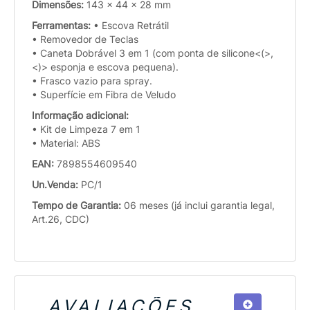
Dimensões:
143 x 44 x 28 mm
Ferramentas:
• Escova Retrátil
• Removedor de Teclas
• Caneta Dobrável 3 em 1 (com ponta de silicone<(>,
<)> esponja e escova pequena).
• Frasco vazio para spray.
• Superfície em Fibra de Veludo
Informação adicional:
• Kit de Limpeza 7 em 1
• Material: ABS
EAN:
7898554609540
Un.Venda:
PC/1
Tempo de Garantia:
06 meses (já inclui garantia legal,
Art.26, CDC)
AVALIAÇÕES