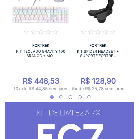
FORTREK
FORTREK
RTREK
KIT 
KIT TECLADO GRAVITY 100
KIT SPIDER HEADSET +
BRANCO + MO...
SUPORTE FORTRE...
r
R$ 448,53
R$ 128,90
juros
5x d
10x de R$ 44,85 sem juros
5x de R$ 25,78 sem juros