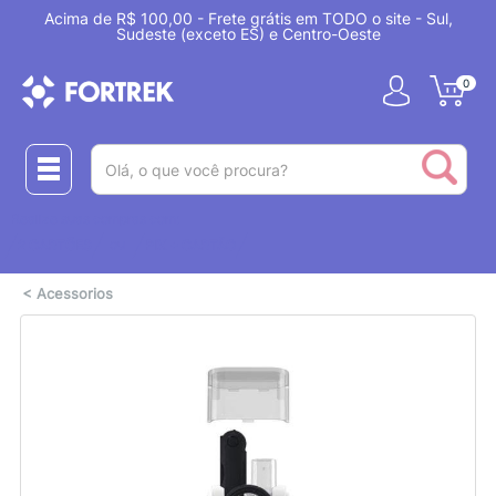
Acima de R$ 100,00 - Frete grátis em TODO o site - Sul,
Sudeste (exceto ES) e Centro-Oeste
0
(pesquisar)
Realize suas compras com:
ou
2 CARTÕES
PIX + CARTÃO
<
Acessorios