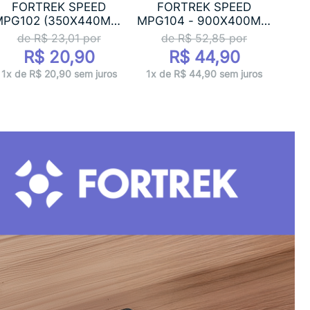
F
FORTREK SPEED
FORTREK SPEED
MPG
MPG102 (350X440MM)
MPG104 - 900X400MM
...
...
de R$
23,01
por
de R$
52,85
por
R$ 20,90
R$ 44,90
1x 
1x de R$ 20,90 sem juros
1x de R$ 44,90 sem juros