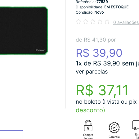
Referência:
77539
Disponibilidade:
EM ESTOQUE
Condição:
Novo
0 avaliações
de R$
41,30
por
R$ 39,90
1x de R$ 39,90 sem j
ver parcelas
R$ 37,11
no boleto à vista ou pix
desconto)