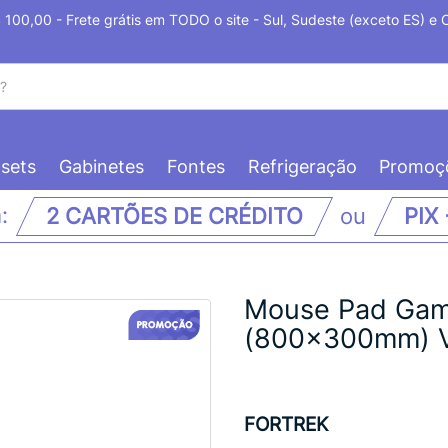
100,00 - Frete grátis em TODO o site - Sul, Sudeste (exceto ES) e
sets
Gabinetes
Fontes
Refrigeração
Promoç
m:
2 CARTÕES DE CRÉDITO
ou
PIX
Mouse Pad Gam
(800x300mm) 
FORTREK