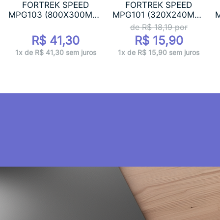
FORTREK SPEED
FORTREK SPEED
MPG103 (800X300MM)
MPG101 (320X240MM)
...
...
de R$
18,19
por
R$ 41,30
R$ 15,90
1x de R$ 41,30 sem juros
1x de R$ 15,90 sem juros