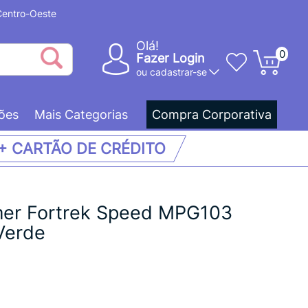
 Centro-Oeste
Olá!
0
Fazer Login
ou
cadastrar-se
ões
Mais Categorias
Compra Corporativa
 + CARTÃO DE CRÉDITO
er Fortrek Speed MPG103
Verde