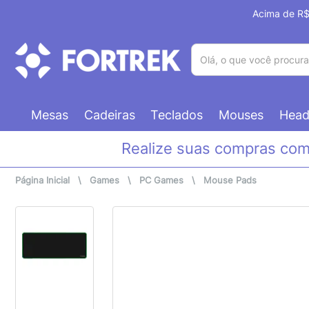
Acima de R$ 
(pesquisar)
Mesas
Cadeiras
Teclados
Mouses
Head
Realize suas compras co
Página Inicial
\
Games
\
PC Games
\
Mouse Pads