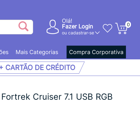
Olá!
0
Fazer Login
ou
cadastrar-se
ões
Mais Categorias
Compra Corporativa
 + CARTÃO DE CRÉDITO
Fortrek Cruiser 7.1 USB RGB