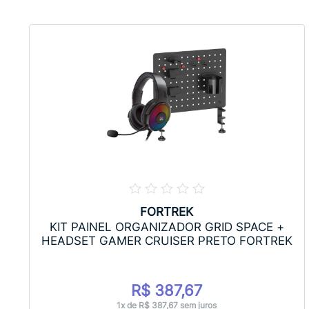
FORTREK
{$mfrpn}
{$mfrpn}
KIT PAINEL ORGANIZADOR GRID SPACE +
MER
HEADSET GAMER
HEADSET GAMER
HEADSET GAMER CRUISER PRETO FORTREK
+ USB
FORTREK RANGER P3
FORTREK SPIDER BL
PRETO...
P3 PRETO/VERME...
R$ 387,67
2
R$ 107,42
R$ 68,48
1x de R$ 387,67 sem juros