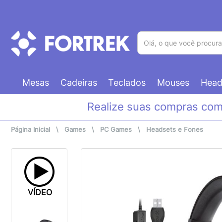
(pesquisar)
Mesas
Cadeiras
Teclados
Mouses
Head
Realize suas compras co
Página Inicial
\
Games
\
PC Games
\
Headsets e Fones
VÍDEO