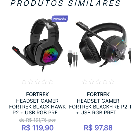
PRODUTOS SIMILARES
FORTREK
FORTREK
HEADSET GAMER
HEADSET GAMER
ACK
FORTREK BLACK HAWK
FORTREK BLACKFIRE P2
P2 + USB RGB PRE...
+ USB RGB PRET...
de R$
151,76
por
R$ 119,90
R$ 97,88