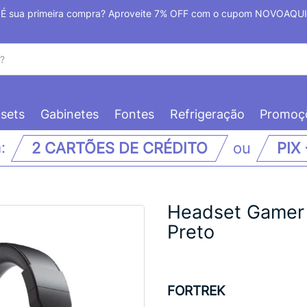
É sua primeira compra? Aproveite 7% OFF com o cupom NOVOAQUI
sets
Gabinetes
Fontes
Refrigeração
Promoç
m:
2 CARTÕES DE CRÉDITO
ou
PIX
Headset Gamer 
Preto
FORTREK