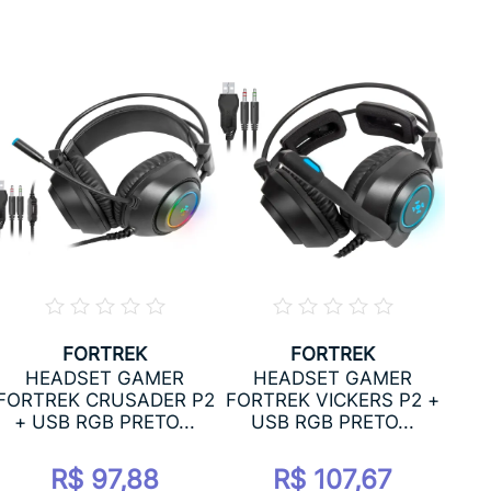
FORTREK
FORTREK
HEADSET GAMER
HEADSET GAMER
FOR
FORTREK CRUSADER P2
FORTREK VICKERS P2 +
+ USB RGB PRETO...
USB RGB PRETO...
R$ 97,88
R$ 107,67