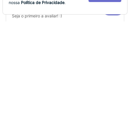
nossa
Política de Privacidade
.
Este produto ainda não possui avaliações
Seja o primeiro a avaliar! :)
(
0
)
INDICADOS PARA
VOCÊ
ATENDIMENTO
TEL.: (43)
3377-6704
SAC