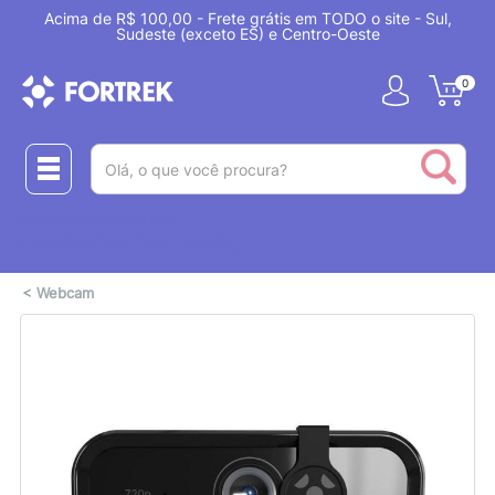
Acima de R$ 100,00 - Frete grátis em TODO o site - Sul,
Sudeste (exceto ES) e Centro-Oeste
0
(pesquisar)
Realize suas compras com:
ou
2 CARTÕES
PIX + CARTÃO
<
Webcam