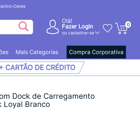
 Centro-Oeste
Olá!
0
Fazer Login
ou
cadastrar-se
ões
Mais Categorias
Compra Corporativa
 + CARTÃO DE CRÉDITO
com Dock de Carregamento
k Loyal Branco