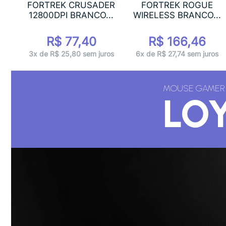
FORTREK CRUSADER
FORTREK ROGUE
12800DPI BRANCO...
WIRELESS BRANCO...
R$ 77,40
R$ 166,46
3x de R$ 25,80 sem juros
6x de R$ 27,74 sem juros