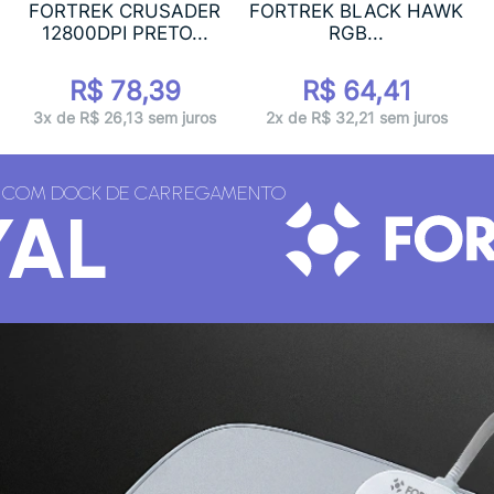
FORTREK CRUSADER
FORTREK BLACK HAWK
12800DPI PRETO...
RGB...
R$ 78,39
R$ 64,41
3x de R$ 26,13 sem juros
2x de R$ 32,21 sem juros