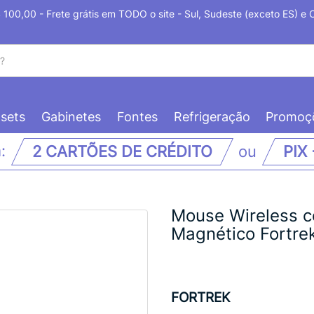
100,00 - Frete grátis em TODO o site - Sul, Sudeste (exceto ES) e
sets
Gabinetes
Fontes
Refrigeração
Promoç
m:
2 CARTÕES DE CRÉDITO
ou
PIX
Mouse Wireless 
Magnético Fortre
FORTREK