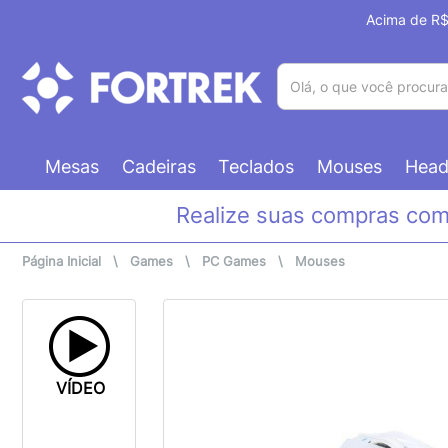
Acima de R$ 
(pesquisar)
Mesas
Cadeiras
Teclados
Mouses
Head
Realize suas compras co
Página Inicial
\
Games
\
PC Games
\
Mouses
VÍDEO