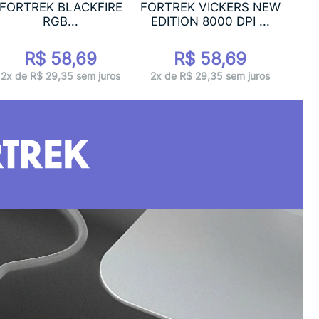
FORTREK BLACKFIRE
FORTREK VICKERS NEW
RGB...
EDITION 8000 DPI ...
R$ 58,69
R$ 58,69
2x de R$ 29,35 sem juros
2x de R$ 29,35 sem juros