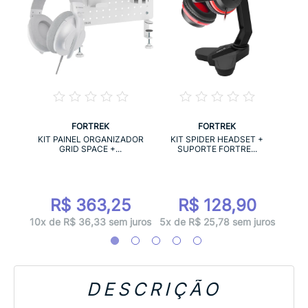
FORTREK
FORTREK
T RGB
KIT 
KIT PAINEL ORGANIZADOR
KIT SPIDER HEADSET +
GRID SPACE +...
SUPORTE FORTRE...
3
R$ 363,25
R$ 128,90
juros
5x d
10x de R$ 36,33 sem juros
5x de R$ 25,78 sem juros
DESCRIÇÃO