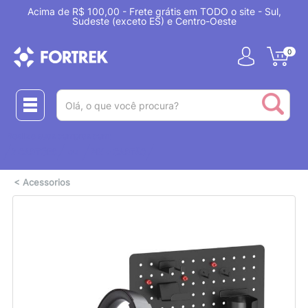
Acima de R$ 100,00 - Frete grátis em TODO o site - Sul,
Sudeste (exceto ES) e Centro-Oeste
0
(pesquisar)
Realize suas compras com:
ou
2 CARTÕES
PIX + CARTÃO
<
Acessorios