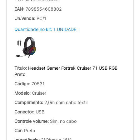
EAN:
7898554608802
Un.Venda:
PC/1
Quantidade no kit: 1 UNIDADE
Título:
Headset Gamer Fortrek Cruiser 7.1 USB RGB
Preto
Código:
70531
Modelo:
Cruiser
Comprimento:
2,0m com cabo têxtil
Conector:
USB
Controle volume:
Sim, no cabo
Cor:
Preto
Impedância:
21Ohms ± 15%