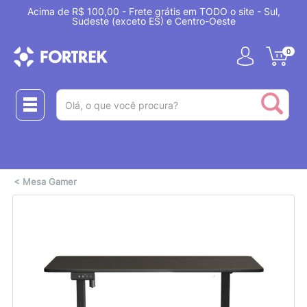
Acima de R$ 100,00 - Frete grátis em TODO o site - Sul,
Sudeste (exceto ES) e Centro-Oeste
0
(pesquisar)
Realize suas compras com:
ou
2 CARTÕES
PIX + CARTÃO
<
Mesa Gamer