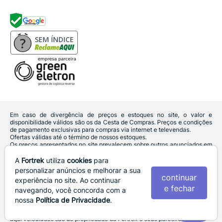
SEM ÍNDICE
Em caso de divergência de preços e estoques no site, o valor e
disponibilidade válidos são os da Cesta de Compras. Preços e condições
de pagamento exclusivas para compras via internet e televendas.
Ofertas válidas até o término de nossos estoques.
Os preços apresentados no site prevalecem sobre outros anunciados em
qualquer outro meio de comunicação ou sites de buscas. Código de
Defesa do Consumidor:
Lei nº 8.078.
A
Fortrek
utiliza
cookies
para
Vendas sujeitas à confirmação de dados e análises de crédito e risco.
personalizar anúncios e melhorar a sua
continuar
experiência no site. Ao continuar
Razão Social: Hayamax Distribuidora de Produtos Eletrônicos Ltda -
e fechar
CNPJ: 01.725.627/0007-68 - Endereço: R. João Marques de Nobrega,
navegando, você concorda com a
300 - Fundos lado esquerdo, Sala B - Gleba Ibiporã - CEP: 86206-240 -
nossa
Política de Privacidade
.
Ibiporã / PR
Fortrek. 2022 - 2026 - Todos os direitos reservados. - Fotos e Logotipos
aqui veiculados são de propriedade da Fortrek e seus parceiros.