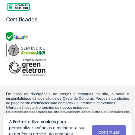
Certificados
SEM ÍNDICE
Em caso de divergência de preços e estoques no site, o valor e
disponibilidade válidos são os da Cesta de Compras. Preços e condições
de pagamento exclusivas para compras via internet e televendas.
Ofertas válidas até o término de nossos estoques.
Os preços apresentados no site prevalecem sobre outros anunciados em
qualquer outro meio de comunicação ou sites de buscas. Código de
Defesa do Consumidor:
Lei nº 8.078.
A
Fortrek
utiliza
cookies
para
Vendas sujeitas à confirmação de dados e análises de crédito e risco.
personalizar anúncios e melhorar a sua
continuar
experiência no site. Ao continuar
Razão Social: Hayamax Distribuidora de Produtos Eletrônicos Ltda -