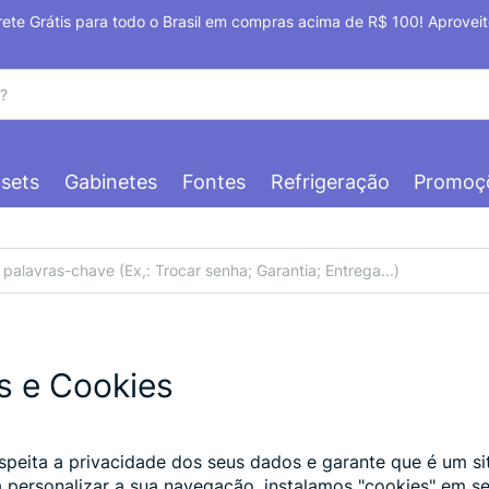
É sua primeira compra? Aprove
sets
Gabinetes
Fontes
Refrigeração
Promoç
s e Cookies
espeita a privacidade dos seus dados e garante que é um s
a personalizar a sua navegação, instalamos "cookies" em s