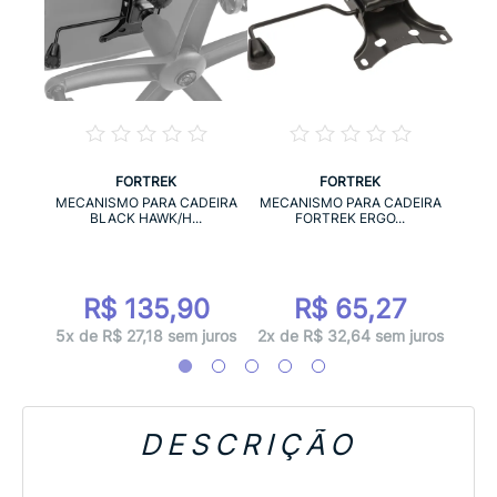
FORTREK
FORTREK
IRA
MECA
MECANISMO PARA CADEIRA
MECANISMO PARA CADEIRA
.
BLACK HAWK/H...
FORTREK ERGO...
0
R$ 135,90
R$ 65,27
 juros
3x d
5x de R$ 27,18 sem juros
2x de R$ 32,64 sem juros
DESCRIÇÃO