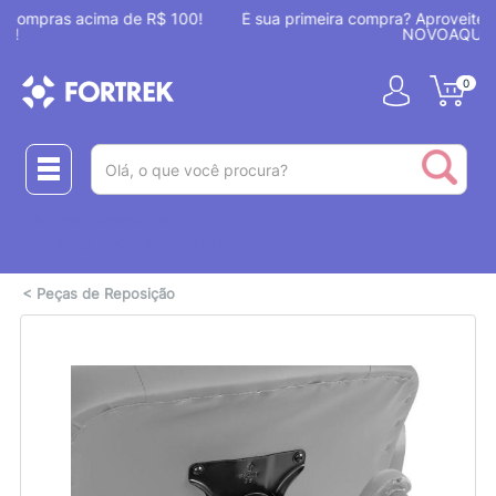
!
É sua primeira compra? Aproveite 7% OFF com o cupom
NOVOAQUI
0
(pesquisar)
Realize suas compras com:
ou
2 CARTÕES
PIX + CARTÃO
<
Peças de Reposição