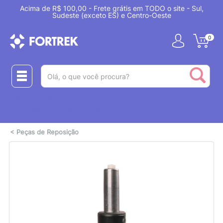
Acima de R$ 100,00 - Frete grátis em TODO o site - Sul,
Sudeste (exceto ES) e Centro-Oeste
0
(pesquisar)
Realize suas compras com:
ou
2 CARTÕES
PIX + CARTÃO
<
Peças de Reposição