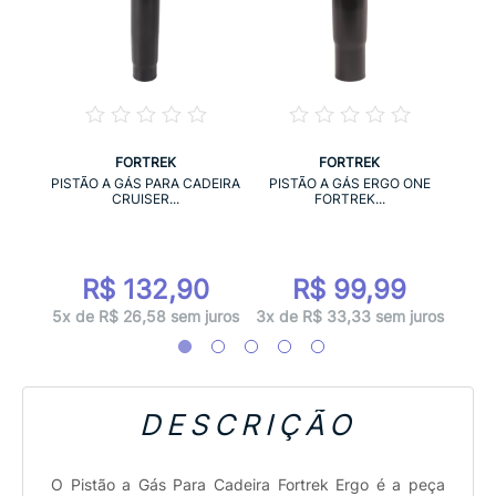
FORTREK
FORTREK
IRA
AS
PISTÃO A GÁS PARA CADEIRA
PISTÃO A GÁS ERGO ONE
.
CRUISER...
FORTREK...
6
R$ 132,90
R$ 99,99
juros
7x d
5x de R$ 26,58 sem juros
3x de R$ 33,33 sem juros
DESCRIÇÃO
O Pistão a Gás Para Cadeira Fortrek Ergo é a peça