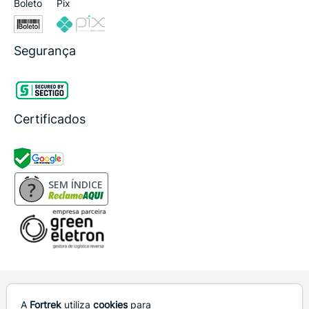
Boleto
Pix
Segurança
Certificados
SEM ÍNDICE
Em caso de divergência de preços e estoques no site, o valor e
disponibilidade válidos são os da Cesta de Compras. Preços e condições
A
Fortrek
utiliza
cookies
para