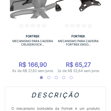
FORTREK
FORTREK
IRA
MECA
MECANISMO PARA CADEIRA
MECANISMO PARA CADEIRA
.
CRUISER/VICK...
FORTREK ERGO...
0
R$ 166,90
R$ 65,27
 juros
3x d
6x de R$ 27,82 sem juros
2x de R$ 32,64 sem juros
DESCRIÇÃO
O mecanismo borboleta da Fortrek é um produto