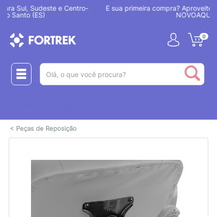
-
É sua primeira compra? Aproveite 7% OFF com o cupom
NOVOAQUI
0
(pesquisar)
Realize suas compras com:
ou
2 CARTÕES
PIX + CARTÃO
<
Peças de Reposição