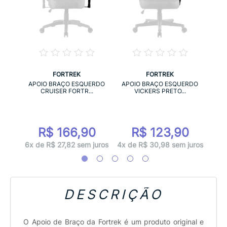
FORTREK
FORTREK
TO
APO
APOIO BRAÇO ESQUERDO
APOIO BRAÇO ESQUERDO
CRUISER FORTR...
VICKERS PRETO...
0
R$ 166,90
R$ 123,90
juros
4x d
6x de R$ 27,82 sem juros
4x de R$ 30,98 sem juros
DESCRIÇÃO
O Apoio de Braço da Fortrek é um produto original e