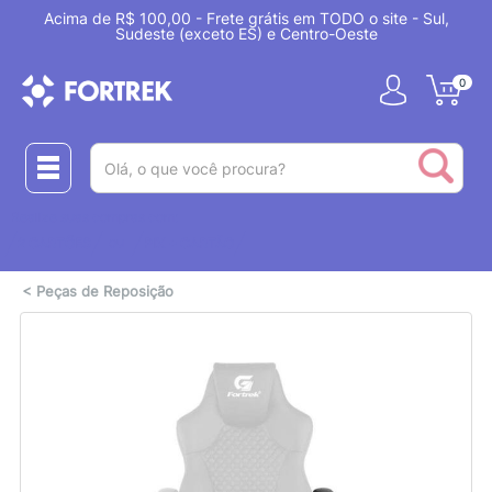
Acima de R$ 100,00 - Frete grátis em TODO o site - Sul,
Sudeste (exceto ES) e Centro-Oeste
0
(pesquisar)
Realize suas compras com:
ou
2 CARTÕES
PIX + CARTÃO
<
Peças de Reposição