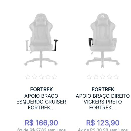
FORTREK
FORTREK
O
APOIO BRAÇO
APOIO BRAÇO DIREITO
E
ESQUERDO CRUISER
VICKERS PRETO
FORTREK...
FORTREK...
R$ 166,90
R$ 123,90
ros
6x de R$ 27,82 sem juros
4x de R$ 30,98 sem juros