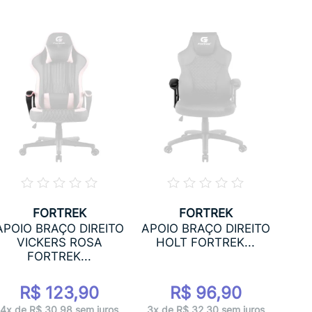
FORTREK
FORTREK
APO
APOIO BRAÇO DIREITO
APOIO BRAÇO DIREITO
BLA
VICKERS ROSA
HOLT FORTREK...
FORTREK...
R$ 123,90
R$ 96,90
3x 
4x de R$ 30,98 sem juros
3x de R$ 32,30 sem juros