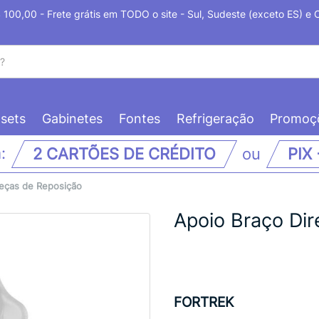
100,00 - Frete grátis em TODO o site - Sul, Sudeste (exceto ES) e
sets
Gabinetes
Fontes
Refrigeração
Promoç
m:
2 CARTÕES DE CRÉDITO
ou
PIX
eças de Reposição
Apoio Braço Dire
FORTREK