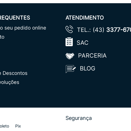
FREQUENTES
ATENDIMENTO
 seu pedido online
TEL.: (43)
3377-67
to
SAC
PARCERIA
BLOG
e Descontos
voluções
Segurança
oleto
Pix