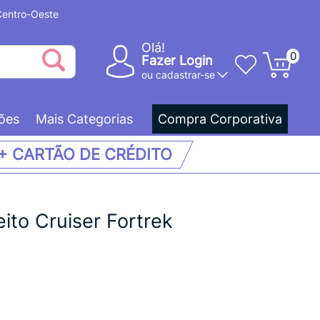
 Centro-Oeste
Olá!
0
Fazer Login
ou
cadastrar-se
ões
Mais Categorias
Compra Corporativa
 + CARTÃO DE CRÉDITO
ito Cruiser Fortrek