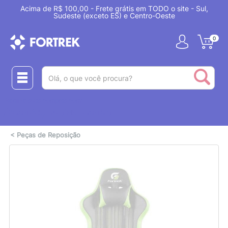
Acima de R$ 100,00 - Frete grátis em TODO o site - Sul,
Sudeste (exceto ES) e Centro-Oeste
0
(pesquisar)
Realize suas compras com:
ou
2 CARTÕES
PIX + CARTÃO
<
Peças de Reposição