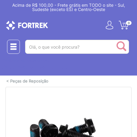
Acima de R$ 100,00 - Frete grátis em TODO o site - Sul,
Sudeste (exceto ES) e Centro-Oeste
0
(pesquisar)
Realize suas compras com:
ou
2 CARTÕES
PIX + CARTÃO
<
Peças de Reposição