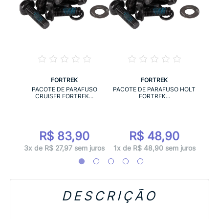
FORTREK
FORTREK
RA
PA
PACOTE DE PARAFUSO
PACOTE DE PARAFUSO HOLT
..
B
CRUISER FORTREK...
FORTREK...
0
R$ 83,90
R$ 48,90
juros
1x d
3x de R$ 27,97 sem juros
1x de R$ 48,90 sem juros
DESCRIÇÃO