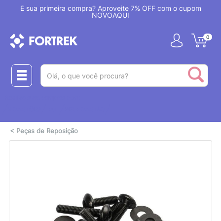
!
É sua primeira compra? Aproveite 7% OFF com o cupom
NOVOAQUI
0
(pesquisar)
Realize suas compras com:
ou
2 CARTÕES
PIX + CARTÃO
<
Peças de Reposição