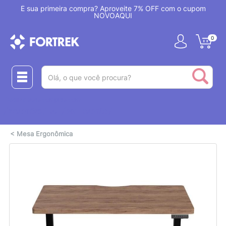
!
É sua primeira compra? Aproveite 7% OFF com o cupom
NOVOAQUI
0
(pesquisar)
Realize suas compras com:
ou
2 CARTÕES
PIX + CARTÃO
<
Mesa Ergonômica