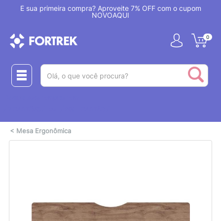
!
É sua primeira compra? Aproveite 7% OFF com o cupom
NOVOAQUI
0
(pesquisar)
Realize suas compras com:
ou
2 CARTÕES
PIX + CARTÃO
<
Mesa Ergonômica