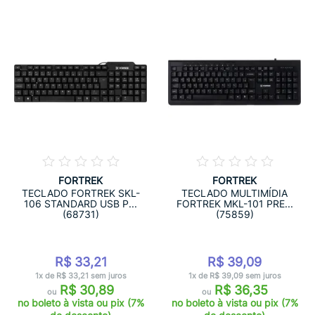
FORTREK
FORTREK
TECLADO FORTREK SKL-
TECLADO MULTIMÍDIA
106 STANDARD USB P...
FORTREK MKL-101 PRE...
(68731)
(75859)
R$ 33,21
R$ 39,09
1x de R$ 33,21 sem juros
1x de R$ 39,09 sem juros
R$ 30,89
R$ 36,35
ou
ou
no boleto à vista ou pix (7%
no boleto à vista ou pix (7%