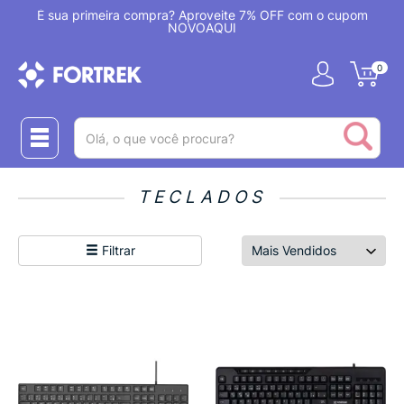
!
É sua primeira compra? Aproveite 7% OFF com o cupom
NOVOAQUI
0
(pesquisar)
TECLADOS
Filtrar