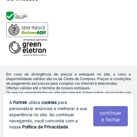
SEM ÍNDICE
Em caso de divergência de preços e estoques no site, o valor e
disponibilidade válidos são os da Cesta de Compras. Preços e condições
de pagamento exclusivas para compras via internet e televendas.
Ofertas válidas até o término de nossos estoques.
Os preços apresentados no site prevalecem sobre outros anunciados em
qualquer outro meio de comunicação ou sites de buscas. Código de
Defesa do Consumidor:
Lei nº 8.078.
A
Fortrek
utiliza
cookies
para
Vendas sujeitas à confirmação de dados e análises de crédito e risco.
personalizar anúncios e melhorar a sua
continuar
experiência no site. Ao continuar
Razão Social: Hayamax Distribuidora de Produtos Eletrônicos Ltda -
e fechar
CNPJ: 01.725.627/0007-68 - Endereço: R. João Marques de Nobrega,
navegando, você concorda com a
300 - Fundos lado esquerdo, Sala B - Gleba Ibiporã - CEP: 86206-240 -
nossa
Política de Privacidade
.
Ibiporã / PR
Fortrek. 2022 - 2026 - Todos os direitos reservados. - Fotos e Logotipos