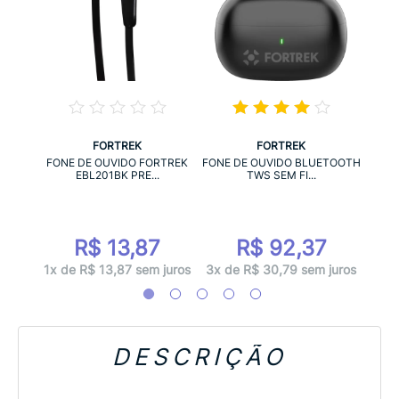
FORTREK
FORTREK
SET
FONE
FONE DE OUVIDO FORTREK
FONE DE OUVIDO BLUETOOTH
.
EBL201BK PRE...
TWS SEM FI...
7
R$ 13,87
R$ 92,37
juros
1x d
1x de R$ 13,87 sem juros
3x de R$ 30,79 sem juros
DESCRIÇÃO