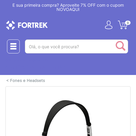
!
É sua primeira compra? Aproveite 7% OFF com o cupom
NOVOAQUI
0
(pesquisar)
Realize suas compras com:
ou
2 CARTÕES
PIX + CARTÃO
<
Fones e Headsets