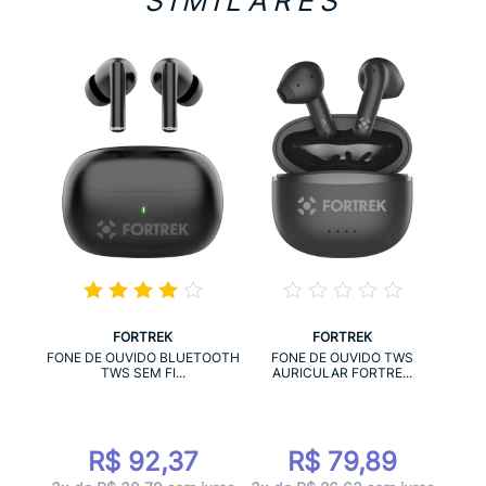
SIMILARES
FORTREK
FORTREK
SET
FON
FONE DE OUVIDO BLUETOOTH
FONE DE OUVIDO TWS
.
TWS SEM FI...
AURICULAR FORTRE...
7
R$ 92,37
R$ 79,89
juros
1x d