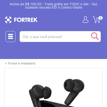
Acima de R$ 100,00 - Frete grátis em TODO o site - Sul,
Sudeste (exceto ES) e Centro-Oeste
0
(pesquisar)
Realize suas compras com:
ou
2 CARTÕES
PIX + CARTÃO
<
Fones e Headsets