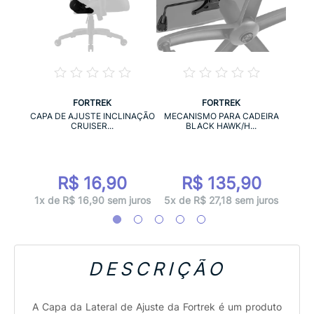
FORTREK
FORTREK
IRA
RO
CAPA DE AJUSTE INCLINAÇÃO
MECANISMO PARA CADEIRA
.
HA
CRUISER...
BLACK HAWK/H...
0
R$ 16,90
R$ 135,90
 juros
8x d
1x de R$ 16,90 sem juros
5x de R$ 27,18 sem juros
DESCRIÇÃO
A Capa da Lateral de Ajuste da Fortrek é um produto