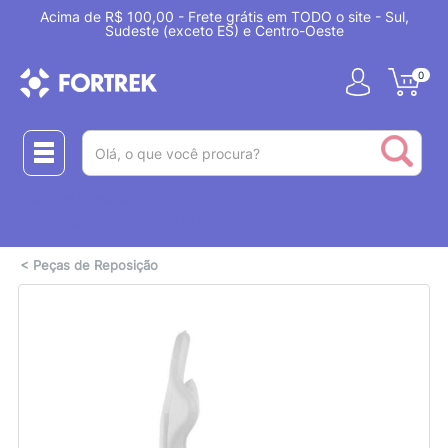
Acima de R$ 100,00 - Frete grátis em TODO o site - Sul,
Sudeste (exceto ES) e Centro-Oeste
0
(pesquisar)
Realize suas compras com:
ou
2 CARTÕES
PIX + CARTÃO
<
Peças de Reposição