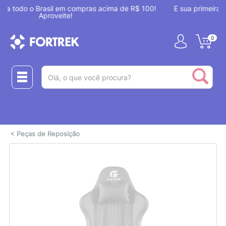
 100!
É sua primeira compra? Aproveite 7% OFF com o cupom
NOVOAQUI
0
(pesquisar)
Realize suas compras com:
ou
2 CARTÕES
PIX + CARTÃO
<
Peças de Reposição