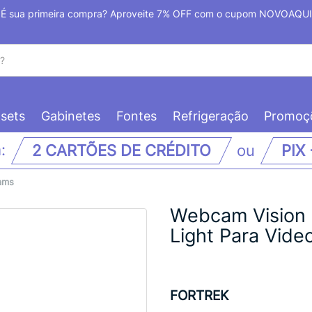
É sua primeira compra? Aproveite 7% OFF com o cupom NOVOAQUI
sets
Gabinetes
Fontes
Refrigeração
Promoç
m:
2 CARTÕES DE CRÉDITO
ou
PIX
ams
Webcam Vision 
Light Para Vid
FORTREK