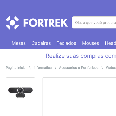
(pesquisar)
Mesas
Cadeiras
Teclados
Mouses
Head
Realize suas compras co
Página Inicial
\
Informatica
\
Acessorios e Perifericos
\
Webc