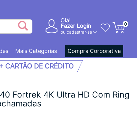
Olá!
0
Fazer Login
ou
cadastrar-se
ões
Mais Categorias
Compra Corporativa
 + CARTÃO DE CRÉDITO
40 Fortrek 4K Ultra HD Com Ring
eochamadas