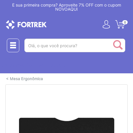
!
É sua primeira compra? Aproveite 7% OFF com o cupom
NOVOAQUI
0
(pesquisar)
Realize suas compras com:
ou
2 CARTÕES
PIX + CARTÃO
<
Mesa Ergonômica