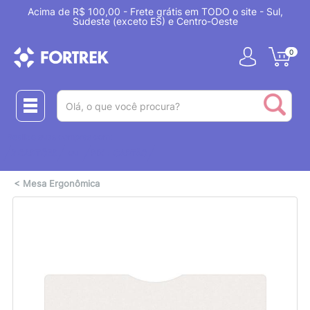
Acima de R$ 100,00 - Frete grátis em TODO o site - Sul,
Sudeste (exceto ES) e Centro-Oeste
0
(pesquisar)
Realize suas compras com:
ou
2 CARTÕES
PIX + CARTÃO
<
Mesa Ergonômica