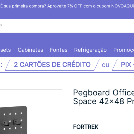
É sua primeira compra? Aproveite 7% OFF com o cupom NOVOAQUI
sets
Gabinetes
Fontes
Refrigeração
Promoç
m:
2 CARTÕES DE CRÉDITO
ou
PIX
Pegboard Office
Space 42x48 P
FORTREK