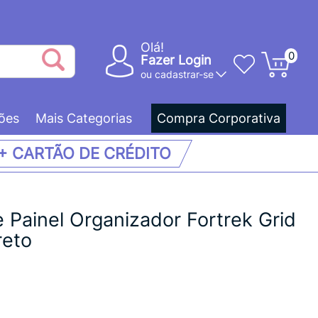
Olá!
0
Fazer Login
ou
cadastrar-se
ões
Mais Categorias
Compra Corporativa
 + CARTÃO DE CRÉDITO
 Painel Organizador Fortrek Grid
reto