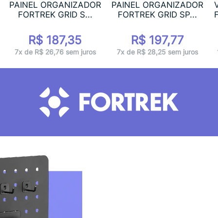
PAINEL ORGANIZADOR
PAINEL ORGANIZADOR
FORTREK GRID S...
FORTREK GRID SP...
R$ 187,35
R$ 197,77
7x de R$ 26,76 sem juros
7x de R$ 28,25 sem juros