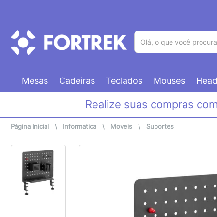
(pesquisar)
Mesas
Cadeiras
Teclados
Mouses
Head
Realize suas compras co
Página Inicial
\
Informatica
\
Moveis
\
Suportes