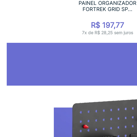
PAINEL ORGANIZADOR
FORTREK GRID SP...
R$ 197,77
7x de R$ 28,25 sem juros