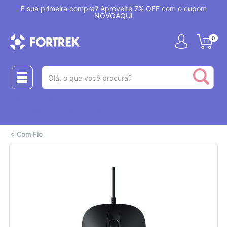
!
É sua primeira compra? Aproveite 7% OFF com o cupom
NOVOAQUI
0
(pesquisar)
Realize suas compras com:
ou
2 CARTÕES
PIX + CARTÃO
<
Com Fio