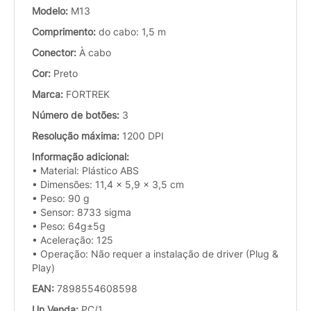
Modelo:
M13
Comprimento:
do cabo: 1,5 m
Conector:
À cabo
Cor:
Preto
Marca:
FORTREK
Número de botões:
3
Resolução máxima:
1200 DPI
Informação adicional:
• Material: Plástico ABS
• Dimensões: 11,4 x 5,9 x 3,5 cm
• Peso: 90 g
• Sensor: 8733 sigma
• Peso: 64g±5g
• Aceleração: 125
• Operação: Não requer a instalação de driver (Plug &
Play)
EAN:
7898554608598
Un.Venda:
PC/1