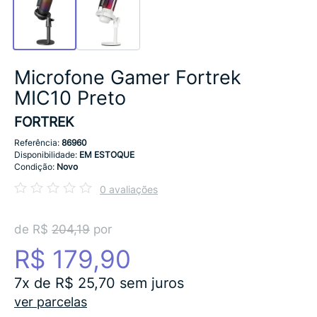
Microfone Gamer Fortrek
MIC10 Preto
FORTREK
Referência:
86960
Disponibilidade:
EM ESTOQUE
Condição:
Novo
0 avaliações
de R$
204,19
por
R$ 179,90
7x de R$ 25,70 sem juros
ver parcelas