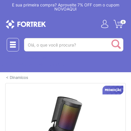
!
É sua primeira compra? Aproveite 7% OFF com o cupom
NOVOAQUI
0
(pesquisar)
Realize suas compras com:
ou
2 CARTÕES
PIX + CARTÃO
<
Dinamicos