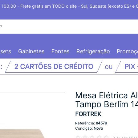
100,00 - Frete grátis em TODO o site - Sul, Sudeste (exceto ES) e
sets
Gabinetes
Fontes
Refrigeração
Promoç
m:
2 CARTÕES DE CRÉDITO
ou
PIX
Mesa Elétrica Al
Tampo Berlim 
FORTREK
Referência:
84579
Condição:
Novo