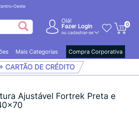
 Centro-Oeste
Olá!
0
Fazer Login
ou
cadastrar-se
ões
Mais Categorias
Compra Corporativa
 + CARTÃO DE CRÉDITO
tura Ajustável Fortrek Preta e
140x70