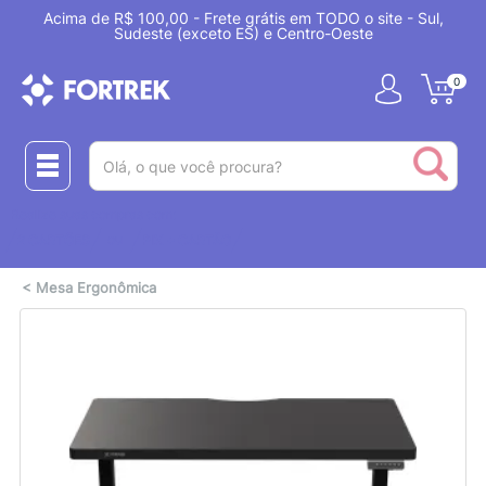
Acima de R$ 100,00 - Frete grátis em TODO o site - Sul,
Sudeste (exceto ES) e Centro-Oeste
0
(pesquisar)
Realize suas compras com:
ou
2 CARTÕES
PIX + CARTÃO
<
Mesa Ergonômica