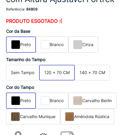
Referência:
84809
PRODUTO ESGOTADO :(
Cor da Base
Preto
Branco
Cinza
Tamanho do Tampo
Sem Tampo
120 x 70 CM
140 x 70 CM
Cor do Tampo
Preto
Branco
Carvalho Berlin
Carvalho Munique
Amêndola Rústica