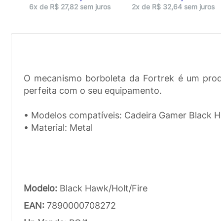
ros
6x de R$ 27,82 sem juros
2x de R$ 32,64 sem juros
O mecanismo borboleta da Fortrek é um produt
perfeita com o seu equipamento.
• Modelos compatíveis: Cadeira Gamer Black H
• Material: Metal
Modelo:
Black Hawk/Holt/Fire
EAN:
7890000708272