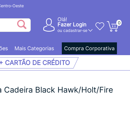
 Centro-Oeste
Olá!
0
Fazer Login
ou
cadastrar-se
ões
Mais Categorias
Compra Corporativa
 + CARTÃO DE CRÉDITO
 Cadeira Black Hawk/Holt/Fire