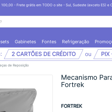
100,00 - Frete grátis em TODO o site - Sul, Sudeste (exceto ES) e
sets
Gabinetes
Fontes
Refrigeração
Promoç
m:
2 CARTÕES DE CRÉDITO
ou
PIX
eças de Reposição
Mecanismo Para
Fortrek
FORTREK