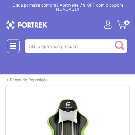
!
É sua primeira compra? Aproveite 7% OFF com o cupom
NOVOAQUI
0
(pesquisar)
Realize suas compras com:
ou
2 CARTÕES
PIX + CARTÃO
<
Peças de Reposição