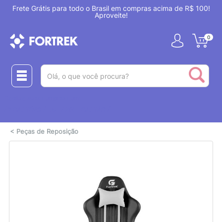
ima de R$ 100!
É sua primeira compra? Aproveite 7% OFF com o
NOVOAQUI
0
(pesquisar)
Realize suas compras com:
ou
2 CARTÕES
PIX + CARTÃO
<
Peças de Reposição