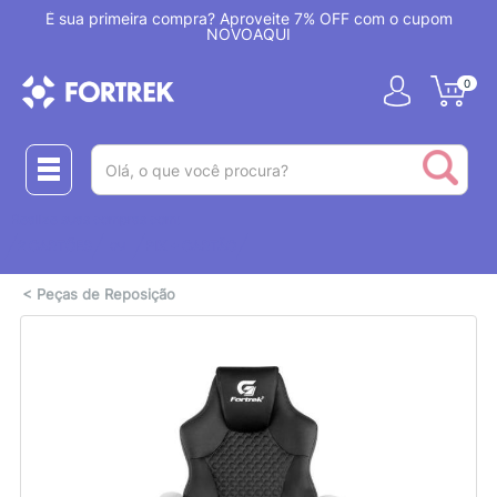
!
É sua primeira compra? Aproveite 7% OFF com o cupom
NOVOAQUI
0
(pesquisar)
Realize suas compras com:
ou
2 CARTÕES
PIX + CARTÃO
<
Peças de Reposição