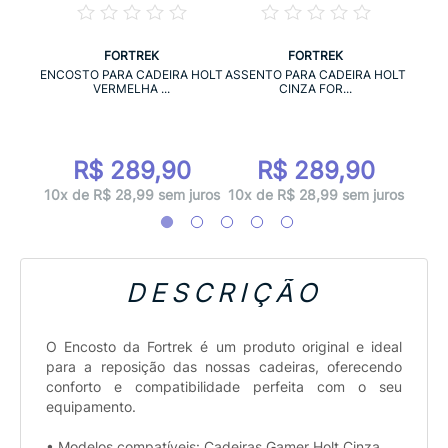
FORTREK
FORTREK
IRA
ENC
ENCOSTO PARA CADEIRA HOLT
ASSENTO PARA CADEIRA HOLT
VERMELHA ...
CINZA FOR...
0
R$ 289,90
R$ 289,90
 juros
10x d
10x de R$ 28,99 sem juros
10x de R$ 28,99 sem juros
DESCRIÇÃO
O Encosto da Fortrek é um produto original e ideal
para a reposição das nossas cadeiras, oferecendo
conforto e compatibilidade perfeita com o seu
equipamento.
• Modelos compatíveis: Cadeiras Gamer Holt Cinza