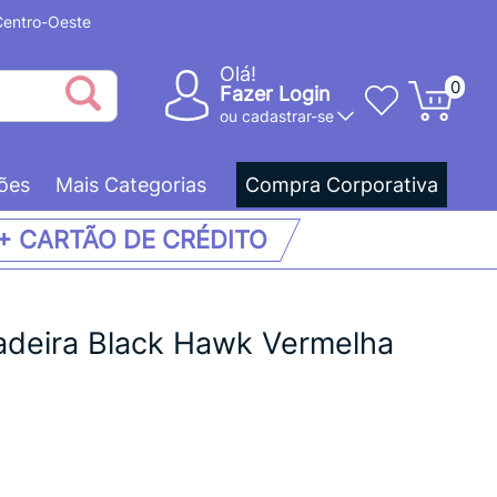
 Centro-Oeste
Olá!
0
Fazer Login
ou
cadastrar-se
ões
Mais Categorias
Compra Corporativa
 + CARTÃO DE CRÉDITO
adeira Black Hawk Vermelha