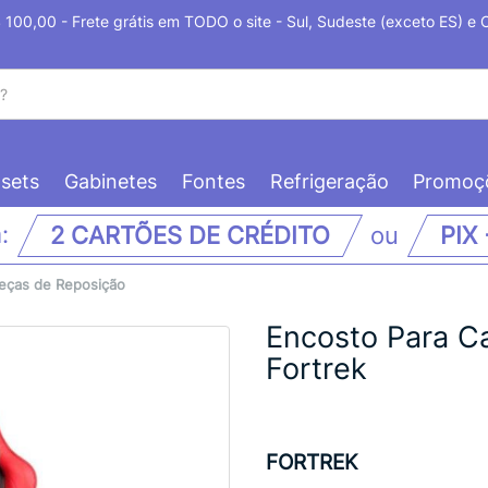
100,00 - Frete grátis em TODO o site - Sul, Sudeste (exceto ES) e
sets
Gabinetes
Fontes
Refrigeração
Promoç
m:
2 CARTÕES DE CRÉDITO
ou
PIX
eças de Reposição
Encosto Para C
Fortrek
FORTREK