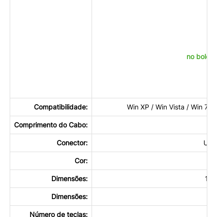
6
no boleto
Compatibilidade:
Win XP / Win Vista / Win 7 /
Comprimento do Cabo:
Conector:
USB
Cor:
Dimensões:
12.
Dimensões:
do
Número de teclas: