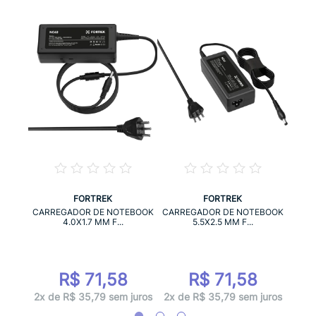
FORTREK
FORTREK
DUÇÃO
CAR
CARREGADOR DE NOTEBOOK
CARREGADOR DE NOTEBOOK
4.0X1.7 MM F...
5.5X2.5 MM F...
1
R$ 71,58
R$ 71,58
juros
1x d
2x de R$ 35,79 sem juros
2x de R$ 35,79 sem juros