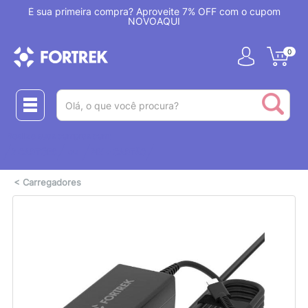
!
É sua primeira compra? Aproveite 7% OFF com o cupom
NOVOAQUI
0
(pesquisar)
Realize suas compras com:
ou
2 CARTÕES
PIX + CARTÃO
<
Carregadores