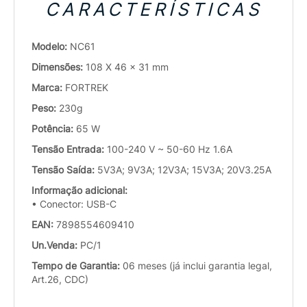
CARACTERÍSTICAS
Modelo:
NC61
Dimensões:
108 X 46 x 31 mm
Marca:
FORTREK
Peso:
230g
Potência:
65 W
Tensão Entrada:
100-240 V ~ 50-60 Hz 1.6A
Tensão Saída:
5V3A; 9V3A; 12V3A; 15V3A; 20V3.25A
Informação adicional:
• Conector: USB-C
EAN:
7898554609410
Un.Venda:
PC/1
Tempo de Garantia:
06 meses (já inclui garantia legal,
Art.26, CDC)