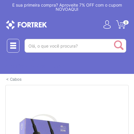
!
É sua primeira compra? Aproveite 7% OFF com o cupom
NOVOAQUI
0
(pesquisar)
Realize suas compras com:
ou
2 CARTÕES
PIX + CARTÃO
<
Cabos